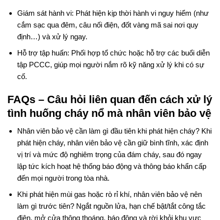
Giám sát hành vi: Phát hiện kịp thời hành vi nguy hiểm (như
cắm sạc qua đêm, câu nối điện, đốt vàng mã sai nơi quy
định…) và xử lý ngay.
Hỗ trợ tập huấn: Phối hợp tổ chức hoặc hỗ trợ các buổi diễn
tập PCCC, giúp mọi người nắm rõ kỹ năng xử lý khi có sự
cố.
FAQs – Câu hỏi liên quan đến cách xử lý
tình huống cháy nổ mà nhân viên bảo vệ
Nhân viên bảo vệ cần làm gì đầu tiên khi phát hiện cháy?
Khi
phát hiện cháy, nhân viên bảo vệ cần giữ bình tĩnh, xác định
vị trí và mức độ nghiêm trọng của đám cháy, sau đó ngay
lập tức kích hoạt hệ thống báo động và thông báo khẩn cấp
đến mọi người trong tòa nhà.
Khi phát hiện mùi gas hoặc rò rỉ khí, nhân viên bảo vệ nên
làm gì trước tiên? Ngắt nguồn lửa, hạn chế bật/tắt công tắc
điện, mở cửa thông thoáng, báo động và rời khỏi khu vực