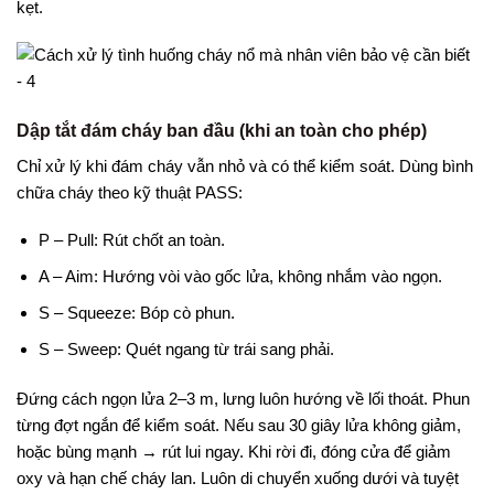
kẹt.
Dập tắt đám cháy ban đầu (khi an toàn cho phép)
Chỉ xử lý khi đám cháy vẫn nhỏ và có thể kiểm soát. Dùng bình
chữa cháy theo kỹ thuật PASS:
P – Pull: Rút chốt an toàn.
A – Aim: Hướng vòi vào gốc lửa, không nhắm vào ngọn.
S – Squeeze: Bóp cò phun.
S – Sweep: Quét ngang từ trái sang phải.
Đứng cách ngọn lửa 2–3 m, lưng luôn hướng về lối thoát. Phun
từng đợt ngắn để kiểm soát. Nếu sau 30 giây lửa không giảm,
hoặc bùng mạnh → rút lui ngay. Khi rời đi, đóng cửa để giảm
oxy và hạn chế cháy lan. Luôn di chuyển xuống dưới và tuyệt