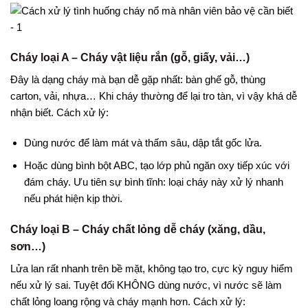
Cháy loại A – Cháy vật liệu rắn (gỗ, giấy, vải…)
Đây là dạng cháy mà bạn dễ gặp nhất: bàn ghế gỗ, thùng
carton, vải, nhựa… Khi cháy thường để lại tro tàn, vì vậy khá dễ
nhận biết. Cách xử lý:
Dùng nước để làm mát và thấm sâu, dập tắt gốc lửa.
Hoặc dùng bình bột ABC, tạo lớp phủ ngăn oxy tiếp xúc với
đám cháy. Ưu tiên sự bình tĩnh: loại cháy này xử lý nhanh
nếu phát hiện kịp thời.
Cháy loại B – Cháy chất lỏng dễ cháy (xăng, dầu,
sơn…)
Lửa lan rất nhanh trên bề mặt, không tạo tro, cực kỳ nguy hiểm
nếu xử lý sai. Tuyệt đối KHÔNG dùng nước, vì nước sẽ làm
chất lỏng loang rộng và cháy mạnh hơn. Cách xử lý: