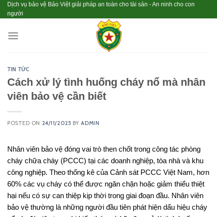
Skip
Dịch vụ bảo vệ Bảo Việt giải pháp an toàn cho tài sản - An ninh cho con
người
to
content
TIN TỨC
Cách xử lý tình huống cháy nổ mà nhân
viên bảo vệ cần biết
POSTED ON
24/11/2025
BY
ADMIN
Nhân viên bảo vệ đóng vai trò then chốt trong công tác phòng
cháy chữa cháy (PCCC) tại các doanh nghiệp, tòa nhà và khu
công nghiệp. Theo thống kê của Cảnh sát PCCC Việt Nam, hơn
60% các vụ cháy có thể được ngăn chặn hoặc giảm thiểu thiệt
hại nếu có sự can thiệp kịp thời trong giai đoạn đầu. Nhân viên
bảo vệ thường là những người đầu tiên phát hiện dấu hiệu cháy