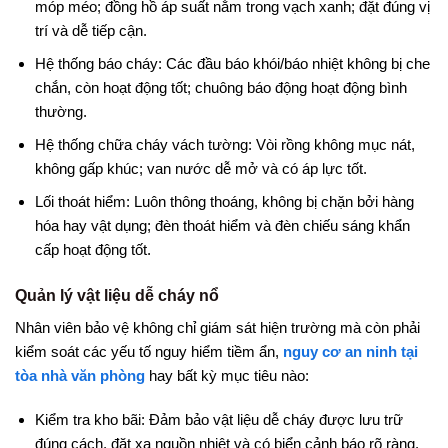
móp méo; đồng hồ áp suất nằm trong vạch xanh; đặt đúng vị
trí và dễ tiếp cận.
Hệ thống báo cháy: Các đầu báo khói/báo nhiệt không bị che
chắn, còn hoạt động tốt; chuông báo động hoạt động bình
thường.
Hệ thống chữa cháy vách tường: Vòi rồng không mục nát,
không gấp khúc; van nước dễ mở và có áp lực tốt.
Lối thoát hiểm: Luôn thông thoáng, không bị chặn bởi hàng
hóa hay vật dụng; đèn thoát hiểm và đèn chiếu sáng khẩn
cấp hoạt động tốt.
Quản lý vật liệu dễ cháy nổ
Nhân viên bảo vệ không chỉ giám sát hiện trường mà còn phải
kiểm soát các yếu tố nguy hiểm tiềm ẩn,
nguy cơ an ninh tại
tòa nhà văn phòng
hay bất kỳ mục tiêu nào:
Kiểm tra kho bãi: Đảm bảo vật liệu dễ cháy được lưu trữ
đúng cách, đặt xa nguồn nhiệt và có biển cảnh báo rõ ràng.