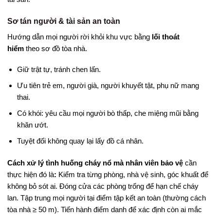
Sơ tán người & tài sản an toàn
Hướng dẫn mọi người rời khỏi khu vực bằng
lối thoát
hiểm
theo sơ đồ tòa nhà.
Giữ trật tự, tránh chen lấn.
Ưu tiên trẻ em, người già, người khuyết tật, phụ nữ mang
thai.
Có khói: yêu cầu mọi người bò thấp, che miệng mũi bằng
khăn ướt.
Tuyệt đối không quay lại lấy đồ cá nhân.
Cách xử lý tình huống cháy nổ mà nhân viên bảo vệ
cần
thực hiện đó là
:
Kiểm tra từng phòng, nhà vệ sinh, góc khuất để
không bỏ sót ai. Đóng cửa các phòng trống để hạn chế cháy
lan. Tập trung mọi người tại điểm tập kết an toàn (thường cách
tòa nhà ≥ 50 m). Tiến hành điểm danh để xác định còn ai mắc