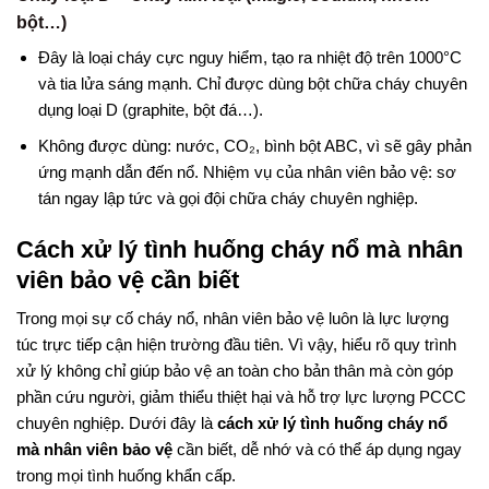
bột…)
Đây là loại cháy cực nguy hiểm, tạo ra nhiệt độ trên 1000°C
và tia lửa sáng mạnh. Chỉ được dùng bột chữa cháy chuyên
dụng loại D (graphite, bột đá…).
Không được dùng: nước, CO₂, bình bột ABC, vì sẽ gây phản
ứng mạnh dẫn đến nổ. Nhiệm vụ của nhân viên bảo vệ: sơ
tán ngay lập tức và gọi đội chữa cháy chuyên nghiệp.
Cách xử lý tình huống cháy nổ mà nhân
viên bảo vệ cần biết
Trong mọi sự cố cháy nổ, nhân viên bảo vệ luôn là lực lượng
túc trực tiếp cận hiện trường đầu tiên. Vì vậy, hiểu rõ quy trình
xử lý không chỉ giúp bảo vệ an toàn cho bản thân mà còn góp
phần cứu người, giảm thiểu thiệt hại và hỗ trợ lực lượng PCCC
chuyên nghiệp. Dưới đây là
cách xử lý tình huống cháy nổ
mà nhân viên bảo vệ
cần biết, dễ nhớ và có thể áp dụng ngay
trong mọi tình huống khẩn cấp.