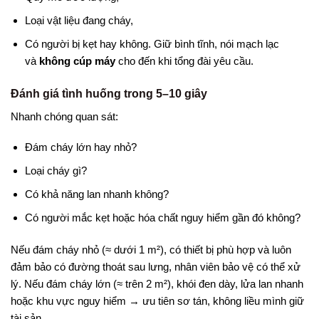
Loại vật liệu đang cháy,
Có người bị kẹt hay không. Giữ bình tĩnh, nói mạch lạc
và
không cúp máy
cho đến khi tổng đài yêu cầu.
Đánh giá tình huống trong 5–10 giây
Nhanh chóng quan sát:
Đám cháy lớn hay nhỏ?
Loại cháy gì?
Có khả năng lan nhanh không?
Có người mắc kẹt hoặc hóa chất nguy hiểm gần đó không?
Nếu đám cháy nhỏ (≈ dưới 1 m²), có thiết bị phù hợp và luôn
đảm bảo có đường thoát sau lưng, nhân viên bảo vệ có thể xử
lý. Nếu đám cháy lớn (≈ trên 2 m²), khói đen dày, lửa lan nhanh
hoặc khu vực nguy hiểm → ưu tiên sơ tán, không liều mình giữ
tài sản.