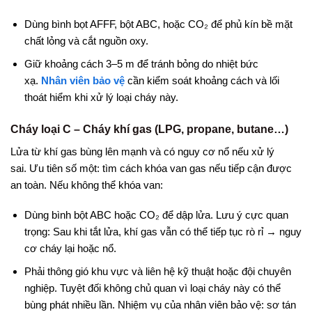
Dùng bình bọt AFFF, bột ABC, hoặc CO₂ để phủ kín bề mặt
chất lỏng và cắt nguồn oxy.
Giữ khoảng cách 3–5 m để tránh bỏng do nhiệt bức
xạ.
Nhân viên bảo vệ
cần kiểm soát khoảng cách và lối
thoát hiểm khi xử lý loại cháy này.
Cháy loại C – Cháy khí gas (LPG, propane, butane…)
Lửa từ khí gas bùng lên mạnh và có nguy cơ nổ nếu xử lý
sai. Ưu tiên số một: tìm cách khóa van gas nếu tiếp cận được
an toàn. Nếu không thể khóa van:
Dùng bình bột ABC hoặc CO₂ để dập lửa. Lưu ý cực quan
trọng: Sau khi tắt lửa, khí gas vẫn có thể tiếp tục rò rỉ → nguy
cơ cháy lại hoặc nổ.
Phải thông gió khu vực và liên hệ kỹ thuật hoặc đội chuyên
nghiệp. Tuyệt đối không chủ quan vì loại cháy này có thể
bùng phát nhiều lần. Nhiệm vụ của nhân viên bảo vệ: sơ tán