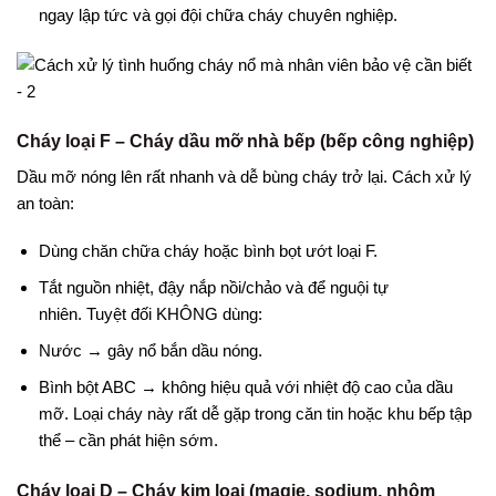
ngay lập tức và gọi đội chữa cháy chuyên nghiệp.
Cháy loại F – Cháy dầu mỡ nhà bếp (bếp công nghiệp)
Dầu mỡ nóng lên rất nhanh và dễ bùng cháy trở lại. Cách xử lý
an toàn:
Dùng chăn chữa cháy hoặc bình bọt ướt loại F.
Tắt nguồn nhiệt, đậy nắp nồi/chảo và để nguội tự
nhiên. Tuyệt đối KHÔNG dùng:
Nước → gây nổ bắn dầu nóng.
Bình bột ABC → không hiệu quả với nhiệt độ cao của dầu
mỡ. Loại cháy này rất dễ gặp trong căn tin hoặc khu bếp tập
thể – cần phát hiện sớm.
Cháy loại D – Cháy kim loại (magie, sodium, nhôm