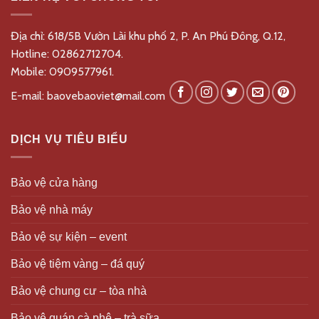
Địa chỉ: 618/5B Vườn Lài khu phố 2, P. An Phú Đông, Q.12,
Hotline:
02862712704.
Mobile:
0909577961.
E-mail:
baovebaoviet@mail.com
DỊCH VỤ TIÊU BIỂU
Bảo vệ cửa hàng
Bảo vệ nhà máy
Bảo vệ sự kiện – event
Bảo vệ tiệm vàng – đá quý
Bảo vệ chung cư – tòa nhà
Bảo vệ quán cà phê – trà sữa