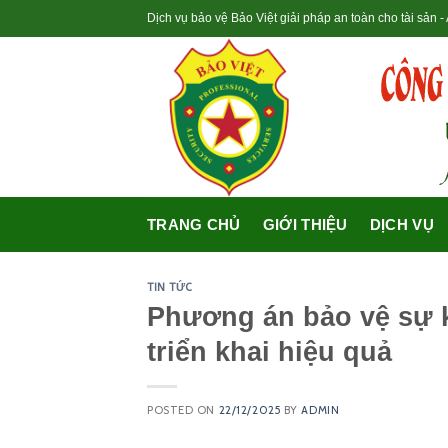
Skip
Dịch vụ bảo vệ Bảo Việt giải pháp an toàn cho tài sản 
to
content
TRANG CHỦ
GIỚI THIỆU
DỊCH VỤ
TIN TỨC
Phương án bảo vệ sự k
triển khai hiệu quả
POSTED ON
22/12/2025
BY
ADMIN