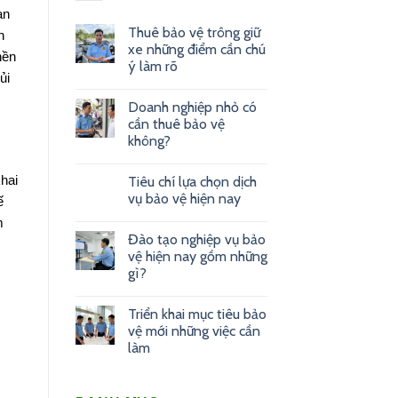
àn
Thuê bảo vệ trông giữ
n
xe những điểm cần chú
nền
ý làm rõ
ủi
Doanh nghiệp nhỏ có
cần thuê bảo vệ
không?
khai
Tiêu chí lựa chọn dịch
vụ bảo vệ hiện nay
ế
m
Đào tạo nghiệp vụ bảo
vệ hiện nay gồm những
gì?
Triển khai mục tiêu bảo
vệ mới những việc cần
làm