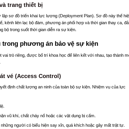
à trang thiết bị
y lập sơ đồ triển khai lực lượng (Deployment Plan). Sơ đồ này thể hi
thể, kênh liên lạc bộ đàm, phương án phối hợp và thời gian thay ca, đ
bộ trong suốt thời gian diễn ra sự kiện.
ếu trong phương án bảo vệ sự kiện
ai trò riêng, được bố trí khoa học để liên kết với nhau, tạo thành m
.
át vé (Access Control)
uyết định chất lượng an ninh của toàn bộ sự kiện. Nhiệm vụ của lực
lệ.
hặn vũ khí, chất cháy nổ hoặc các vật dụng bị cấm.
i những người có biểu hiện say xỉn, quá khích hoặc gây mất trật tự.