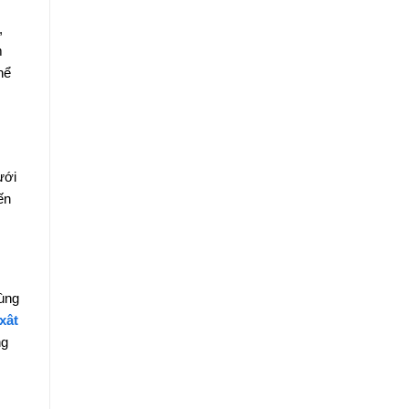
,
m
hể
ưới
ến
cùng
xât
ng