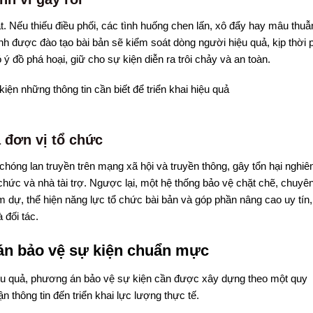
 Nếu thiếu điều phối, các tình huống chen lấn, xô đẩy hay mâu thuẫ
inh được đào tạo bài bản sẽ kiểm soát dòng người hiệu quả, kịp thời 
ý đồ phá hoại, giữ cho sự kiện diễn ra trôi chảy và an toàn.
a đơn vị tổ chức
chóng lan truyền trên mạng xã hội và truyền thông, gây tổn hại nghi
chức và nhà tài trợ. Ngược lại, một hệ thống bảo vệ chặt chẽ, chuyê
 dự, thể hiện năng lực tổ chức bài bản và góp phần nâng cao uy tín,
 đối tác.
án bảo vệ sự kiện chuẩn mực
ệu quả, phương án bảo vệ sự kiện cần được xây dựng theo một quy
hận thông tin đến triển khai lực lượng thực tế.