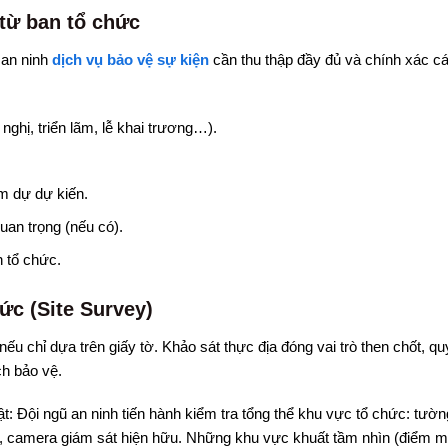
 từ ban tổ chức
 an ninh
dịch vụ bảo vệ sự kiện
cần thu thập đầy đủ và chính xác c
 nghị, triển lãm, lễ khai trương…).
m dự dự kiến.
an trọng (nếu có).
n tổ chức.
ức (Site Survey)
 chỉ dựa trên giấy tờ. Khảo sát thực địa đóng vai trò then chốt, qu
h bảo vệ.
t: Đội ngũ an ninh tiến hành kiểm tra tổng thể khu vực tổ chức: tườn
ng, camera giám sát hiện hữu. Những khu vực khuất tầm nhìn (điểm m