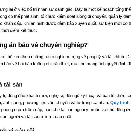
ng lại ở việc bố trí nhân sự canh gác. Đây là một kế hoạch tổng thể
ng có thể phát sinh, tổ chức kiểm soát luồng di chuyển, quản lý đá
 khẩn cấp. Khi an ninh được đảm bảo xuyên suốt, sự kiện mới có t
 thời điểm kết thúc.
ng án bảo vệ chuyên nghiệp?
 có thể kéo theo những rủi ro nghiêm trọng về pháp lý và tài chính. D
ch bảo vệ bài bản không chỉ cần thiết, mà còn mang tính quyết định đ
 tài sản
uy tụ đông đảo khách mời, nghệ sĩ, đội ngũ kỹ thuật và ban tổ chức, 
hanh, ánh sáng, phương tiện vận chuyển và tư trang cá nhân.
Quy trình 
 phòng ngừa trộm cắp, hạn chế tai nạn ngoài ý muốn và chủ động ứ
 con người và tài sản ở mức cao nhất.
nh vi gây rối