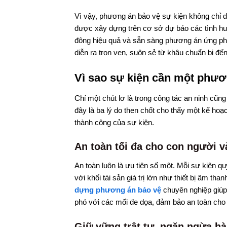
Vì vậy, phương án bảo vệ sự kiện không chỉ dừ
được xây dựng trên cơ sở dự báo các tình huố
đông hiệu quả và sẵn sàng phương án ứng phó
diễn ra trọn vẹn, suôn sẻ từ khâu chuẩn bị đến
Vì sao sự kiện cần một phươ
Chỉ một chút lơ là trong công tác an ninh cũng
đây là ba lý do then chốt cho thấy một kế hoạ
thành công của sự kiện.
An toàn tối đa cho con người và
An toàn luôn là ưu tiên số một. Mỗi sự kiện q
với khối tài sản giá trị lớn như thiết bị âm t
dựng phương án bảo vệ
chuyên nghiệp giúp
phó với các mối đe dọa, đảm bảo an toàn cho
Giữ vững trật tự, ngăn ngừa hà