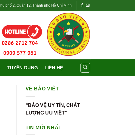
Khu phố 2, Quận 12, Thành phố Hồ Chí Minh
0286 2712 704
0909 577 961
C
TUYỂN DỤNG
LIÊN HỆ
VỀ BẢO VIỆT
“BẢO VỆ UY TÍN, CHẤT
LƯỢNG ƯU VIỆT”
TIN MỚI NHẤT