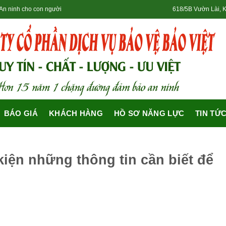
- An ninh cho con người
618/5B Vườn Lài, 
BÁO GIÁ
KHÁCH HÀNG
HỒ SƠ NĂNG LỰC
TIN TỨ
iện những thông tin cần biết để