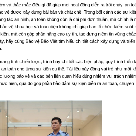
 và thắc mắc điều gì đã giúp mọi hoạt động diễn ra trôi chảy, an to
o vệ được xây dựng bài bản và chặt chẽ. Trong bối cảnh các sự kiệ
g tác an ninh, an toàn không còn là chi phí đơn thuần, mà chính là 
bảo vệ khoa học và toàn diện không chỉ giúp ban tổ chức kiểm soát r
 kiện, mà còn góp phần nâng cao uy tín, tạo dựng niềm tin vững chắc
ày, hãy cùng Bảo vệ Bảo Việt tìm hiểu chi tiết cách xây dựng và triển
.
ng tính chiến lược, trình bày chi tiết các biện pháp, quy trình triển 
an toàn cho từng sự kiện cụ thể. Tài liệu này đóng vai trò như một k
ực lượng bảo vệ và các bên liên quan hiểu đúng nhiệm vụ, trách nhiệ
thực hiện, qua đó góp phần bảo đảm sự kiện diễn ra an toàn, chuyên