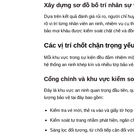
Xây dựng sơ đồ bố trí nhân sự v
Dựa trên kết quả đánh giá rủi ro, người chỉ hu
rõ vị trí từng nhân viên an ninh, nhiệm vụ cụ 
bảo mọi khâu được kiểm soát chặt chẽ và đồng 
Các vị trí chốt chặn trọng y
Mỗi khu vực trong sự kiện đều đảm nhiệm một v
hệ thống an ninh khép kín và nhiều lớp bảo vệ
Cổng chính và khu vực kiểm so
Đây là khu vực an ninh quan trọng đầu tiên, q
lượng bảo vệ tại đây bao gồm:
Kiểm tra vé mời, thẻ ra vào và giấy tờ hợp 
Kiểm soát tư trang nhằm phát hiện, ngăn c
Sàng lọc đối tượng, từ chối tiếp cận đối vớ