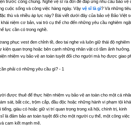
n trước công chúng. Nghề vệ sĩ ra đời để đáp ứng nhu cầu bảo vệ 
ong cuộc sống và công việc hàng ngày. Vậy
vệ sĩ là gì
? Và những tiê
đặc thù và nhiều áp lực này? Bài viết dưới đây của bảo vệ Bảo Việt s
ừ khái niệm cơ bản, vai trò cụ thể cho đến những yêu cầu nghiêm ngặ
ể lực cần có trong nghề.
ang phục vest đen chỉnh tề, đeo tai nghe và luôn giữ thái độ nghiêm
 sự kiện quan trọng hoặc bên cạnh những nhân vật có tầm ảnh hưởng.
iện nhiệm vụ bảo vệ an toàn tuyệt đối cho người mà họ được giao p
người được thuê để thực hiện nhiệm vụ bảo vệ an toàn cho một cá nhâ
 ám sát, bắt cóc, trộm cắp, đầu độc hoặc những hành vi phạm tội khá
ếng, giàu có hoặc giữ vị trí quan trọng trong xã hội, chính trị, kinh
ĩ là đảm bảo an toàn tuyệt đối cho một người cụ thể, một công việc 
m và cam kết mạnh mẽ.