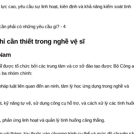
lực cao, yêu cầu sự linh hoạt, kiên định và khả năng kiểm soát tình
ỉ cần thiết trong nghề vệ sĩ
 Nam
ĩ
được tổ chức bởi các trung tâm và cơ sở đào tạo được Bộ Công 
 ba nhóm chính:
pháp luật liên quan đến an ninh, tâm lý học ứng dụng trong nghề và
 kỹ năng tự vệ, sử dụng công cụ hỗ trợ, và cách xử lý các tình huố
 phản ứng linh hoạt và quản lý tình huống căng thẳng.
đến vài tháng, tùy thuộc vào chương trình cụ thể và mức độ chuyên s