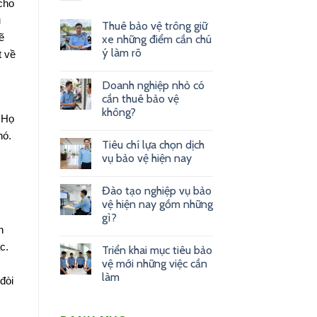
cho
u
Thuê bảo vệ trông giữ
ẽ
xe những điểm cần chú
ý làm rõ
t về
Doanh nghiệp nhỏ có
cần thuê bảo vệ
không?
 Họ
hó.
Tiêu chí lựa chọn dịch
vụ bảo vệ hiện nay
Đào tạo nghiệp vụ bảo
vệ hiện nay gồm những
gì?
n
c.
Triển khai mục tiêu bảo
vệ mới những việc cần
làm
đòi