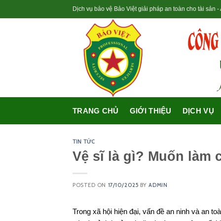
Skip
Dịch vụ bảo vệ Bảo Việt giải pháp an toàn cho tài sản 
to
content
TRANG CHỦ
GIỚI THIỆU
DỊCH VỤ
TIN TỨC
Vệ sĩ là gì? Muốn làm 
POSTED ON
17/10/2025
BY
ADMIN
Trong xã hội hiện đại, vấn đề an ninh và an t