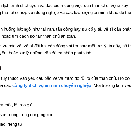
 lịch trình di chuyển và đặc điểm công việc của thân chủ, vệ sĩ xây
hời phối hợp với đồng nghiệp và các lực lượng an ninh khác để tri
h huống bất ngờ như tai nạn, tấn công hay sự cố y tế, vệ sĩ cần phả
hoặc tìm cách sơ tán thân chủ an toàn.
vụ bảo vệ, vệ sĩ đôi khi còn đóng vai trò như một trợ lý tin cậy, hỗ t
uyển, hoặc xử lý những vấn đề cá nhân phát sinh.
g
 tùy thuộc vào yêu cầu bảo vệ và mức độ rủi ro của thân chủ. Họ có 
qua các
công ty dịch vụ an ninh chuyên nghiệp
. Môi trường làm việ
 mắt, lễ trao giải.
 vực công cộng đông người.
áo, riêng tư.