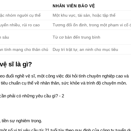
NHÂN VIÊN BẢO VỆ
ặc nhóm người cụ thể
Một khu vực, tài sản, hoặc tập thể
huyển nhiều, rủi ro cao
Tương đối ổn định, trong một phạm vi cố 
n sâu
Từ cơ bản đến trung bình
n tính mạng cho thân chủ
Duy trì trật tự, an ninh cho mục tiêu
ệ sĩ là gì?
heo đuổi nghề vệ sĩ, một công việc đòi hỏi tính chuyên nghiệp cao và
 tiêu chuẩn cụ thể về nhân thân, sức khỏe và trình độ chuyên môn.
, tiền sự nghiêm trọng.
một số vị trí yêu cầu từ 21 tuổi tùy theo quy định của công ty tuyển d