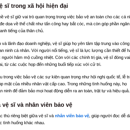
 sĩ trong xã hội hiện đại
ề vệ sĩ giữ vai trò quan trọng trong việc bảo vệ an toàn cho các cá 
 đe dọa về thể chất như tấn công hay bắt cóc, mà còn góp phần ngăn
 danh tiếng của thân chủ.
ân và lãnh đạo doanh nghiệp, vệ sĩ giúp họ yên tâm tập trung vào công
n ninh cá nhân. Với người nổi tiếng, vệ sĩ là lực lượng cần thiết để 
người hâm mộ cuồng nhiệt. Còn với các chính trị gia, vệ sĩ đóng vai
, từ các cuộc họp đến những buổi tiếp xúc với cử tri.
ếu trong việc bảo vệ các sự kiện quan trọng như hội nghị quốc tế, lễ t
góp mặt của nhiều nhân vật cấp cao. Trong những tình huống này, họ
 ninh để đảm bảo mọi hoạt động diễn ra an toàn, trật tự và hiệu quả.
 vệ sĩ và nhân viên bảo vệ
 thù riêng biệt giữa vệ sĩ và
nhân viên bảo vệ
, giúp người đọc dễ 
ác tình huống khác nhau.