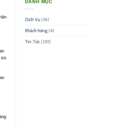
DANH MỤC
nhân
Dịch Vụ
(36)
Khách hàng
(4)
Tin Tức
(281)
hạn
 trò
rao
dàng