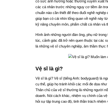
có sức ảnh hưởng hoặc thường xuyên xuất hiệ
các cá nhân trước những nguy cơ tiềm ẩn tr
chuẩn nào cần thiết để theo đuổi nghề nghiệp 
giúp bạn có cái nhìn tổng quan về nghề này t
kỹ năng chuyên môn, phẩm chất cá nhân và th
Hình ảnh những người đàn ông, phụ nữ trong tr
túc, cảnh giác đã trở nên quen thuộc tại các
là những vệ sĩ chuyên nghiệp, âm thầm thực h
Vệ sĩ là gì?
Vệ sĩ là gì? Vệ sĩ (tiếng Anh: bodyguard) là 
cụ thể, giúp họ tránh khỏi các mối đe dọa như
Thân chủ của vệ sĩ thường là những người nổi ti
doanh. Nói cách khác, nhiệm vụ chính của vệ s
hỏi sự tập trung cao độ, tinh thần trách nhiệ