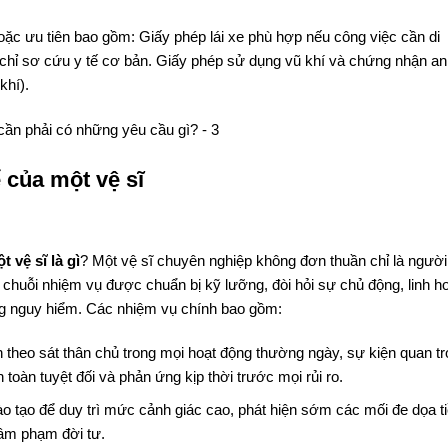
ặc ưu tiên bao gồm: Giấy phép lái xe phù hợp nếu công việc cần di
hỉ sơ cứu y tế cơ bản. Giấy phép sử dụng vũ khí và chứng nhận an
khí).
 của một vệ sĩ
 vệ sĩ là gì
? Một vệ sĩ chuyên nghiệp không đơn thuần chỉ là người
chuỗi nhiệm vụ được chuẩn bị kỹ lưỡng, đòi hỏi sự chủ động, linh h
ng nguy hiểm. Các nhiệm vụ chính bao gồm:
n theo sát thân chủ trong mọi hoạt động thường ngày, sự kiện quan t
oàn tuyệt đối và phản ứng kịp thời trước mọi rủi ro.
o tạo để duy trì mức cảnh giác cao, phát hiện sớm các mối đe dọa t
xâm phạm đời tư.