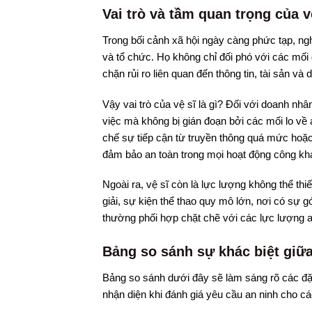
Vai trò và tầm quan trọng của vệ
Trong bối cảnh xã hội ngày càng phức tạp, ngh
và tổ chức. Họ không chỉ đối phó với các mối
chặn rủi ro liên quan đến thông tin, tài sản và
Vậy vai trò của vệ sĩ là gì? Đối với doanh nh
việc mà không bị gián đoạn bởi các mối lo về a
chế sự tiếp cận từ truyền thông quá mức hoặc 
đảm bảo an toàn trong mọi hoạt động công khai
Ngoài ra, vệ sĩ còn là lực lượng không thể thi
giải, sự kiện thể thao quy mô lớn, nơi có sự 
thường phối hợp chặt chẽ với các lực lượng an
Bảng so sánh sự khác biệt giữa
Bảng so sánh dưới đây sẽ làm sáng rõ các đặc
nhận diện khi đánh giá yêu cầu an ninh cho c