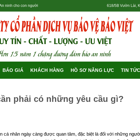
- An ninh cho con người
618/5B Vườn Lài, 
BÁO GIÁ
KHÁCH HÀNG
HỒ SƠ NĂNG LỰC
TIN TỨ
cần phải có những yêu cầu gì?
oàn cá nhân ngày càng được quan tâm, đặc biệt là đối với những ngườ