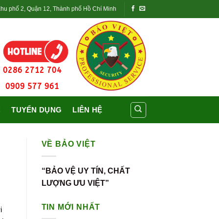
Khu phố 2, Quận 12, Thành phố Hồ Chí Minh
0286 2712 704
0909 577 961
C
TUYỂN DỤNG
LIÊN HỆ
VỀ BẢO VIỆT
“BẢO VỆ UY TÍN, CHẤT
LƯỢNG ƯU VIỆT”
TIN MỚI NHẤT
i