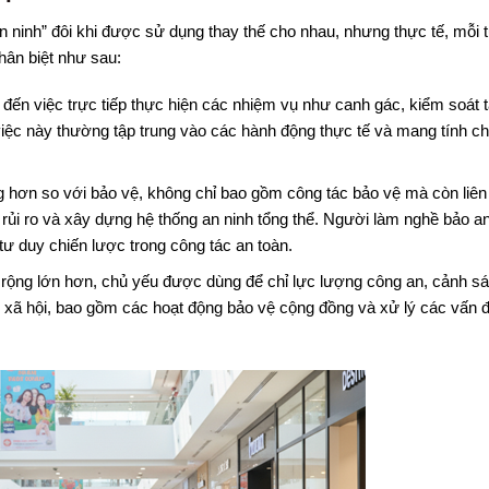
n ninh” đôi khi được sử dụng thay thế cho nhau, nhưng thực tế, mỗi 
hân biệt như sau:
 đến việc trực tiếp thực hiện các nhiệm vụ như canh gác, kiểm soát t
iệc này thường tập trung vào các hành động thực tế và mang tính ch
g hơn so với bảo vệ, không chỉ bao gồm công tác bảo vệ mà còn liên
 rủi ro và xây dựng hệ thống an ninh tổng thể. Người làm nghề bảo a
ư duy chiến lược trong công tác an toàn.
m rộng lớn hơn, chủ yếu được dùng để chỉ lực lượng công an, cảnh sá
tự xã hội, bao gồm các hoạt động bảo vệ cộng đồng và xử lý các vấn 