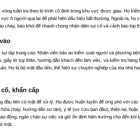
vòng tuần tra theo lộ trình cố định trong khu vực được giao. Họ kiể
vực ít người qua lại để phát hiện dấu hiệu bất thường. Ngoài ra, họ 
áo cháy, báo khói để nhanh chóng nhận diện sự cố và cảnh báo kịp th
 vào
 sự tập trung cao. Nhân viên bảo an kiểm soát người và phương tiện
, giấy tờ tùy thân, hướng dẫn khách đến làm việc, và kiểm tra hàng 
ản. Họ là bộ mặt đầu tiên, thể hiện sự chuyên nghiệp của tòa nhà ho
 cố, khẩn cấp
ng đầu tiên có mặt để xử lý. Họ được huấn luyện để ứng phó với các 
ữa cháy, hướng dẫn sơ tán), y tế (sơ cứu ban đầu), thiên tai, hoặc
o động, ngăn chặn sự việc và giữ ổn định hiện trường cho đến khi 
ó mặt.