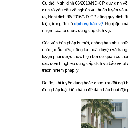
Cụ thể, Nghị định 06/2013/NĐ-CP quy định về
định rõ yêu cầu về nghiệp vụ, huấn luyện và t
ra, Nghị định 96/2016/NĐ-CP cũng quy định điề
kiện, trong đó có
dịch vụ bảo vệ
. Nghị định n
nhiệm của tổ chức cung cấp dịch vụ.
Các văn bản pháp lý mới, chẳng hạn như những
chức, mẫu biểu, công tác huấn luyện và trang
luyện phải được thực hiện bởi cơ quan có th
các doanh nghiệp cung cấp dịch vụ bảo vệ phả
trách nhiệm pháp lý.
Do đó, khi tuyển dụng hoặc chọn lựa đội ngũ 
định pháp luật hiện hành để đảm bảo hoạt động