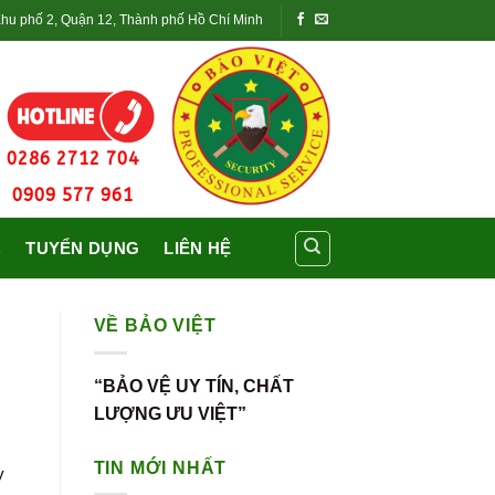
Khu phố 2, Quận 12, Thành phố Hồ Chí Minh
0286 2712 704
0909 577 961
C
TUYỂN DỤNG
LIÊN HỆ
VỀ BẢO VIỆT
“BẢO VỆ UY TÍN, CHẤT
LƯỢNG ƯU VIỆT”
TIN MỚI NHẤT
y