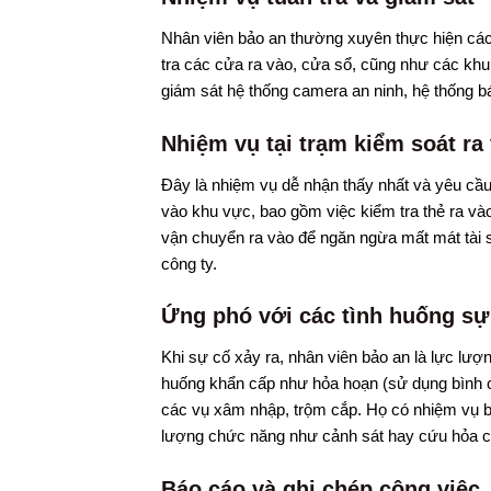
Nhân viên bảo an thường xuyên thực hiện các 
tra các cửa ra vào, cửa sổ, cũng như các khu 
giám sát hệ thống camera an ninh, hệ thống b
Nhiệm vụ tại trạm kiểm soát ra
Đây là nhiệm vụ dễ nhận thấy nhất và yêu cầu
vào khu vực, bao gồm việc kiểm tra thẻ ra vào
vận chuyển ra vào để ngăn ngừa mất mát tài s
công ty.
Ứng phó với các tình huống sự
Khi sự cố xảy ra, nhân viên bảo an là lực lượ
huống khẩn cấp như hỏa hoạn (sử dụng bình ch
các vụ xâm nhập, trộm cắp. Họ có nhiệm vụ bá
lượng chức năng như cảnh sát hay cứu hỏa c
Báo cáo và ghi chép công việc