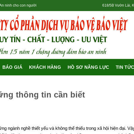
- An ninh cho con người
618/5B Vườn Lài, 
BÁO GIÁ
KHÁCH HÀNG
HỒ SƠ NĂNG LỰC
TIN TỨ
ng thông tin cần biết
ững ngành nghề thiết yếu và không thể thiếu trong xã hội hiện đại. Vậ