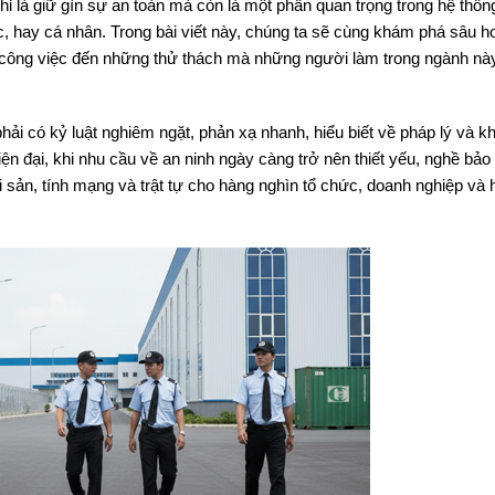
ỉ là giữ gìn sự an toàn mà còn là một phần quan trọng trong hệ thốn
c, hay cá nhân. Trong bài viết này, chúng ta sẽ cùng khám phá sâu h
 công việc đến những thử thách mà những người làm trong ngành nà
ải có kỷ luật nghiêm ngặt, phản xạ nhanh, hiểu biết về pháp lý và k
hiện đại, khi nhu cầu về an ninh ngày càng trở nên thiết yếu, nghề bảo
ài sản, tính mạng và trật tự cho hàng nghìn tổ chức, doanh nghiệp và 