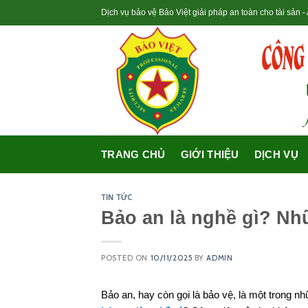
Skip
Dịch vụ bảo vệ Bảo Việt giải pháp an toàn cho tài sản 
to
content
TRANG CHỦ
GIỚI THIỆU
DỊCH VỤ
TIN TỨC
Bảo an là nghề gì? Nhữ
POSTED ON
10/11/2025
BY
ADMIN
Bảo an, hay còn gọi là bảo vệ, là một trong nh