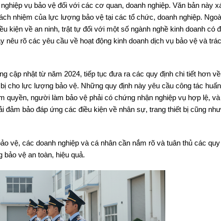
 nghiệp vụ bảo vệ đối với các cơ quan, doanh nghiệp. Văn bản này x
rách nhiệm của lực lượng bảo vệ tại các tổ chức, doanh nghiệp. Ngoà
u kiện về an ninh, trật tự đối với một số ngành nghề kinh doanh có đ
ày nêu rõ các yêu cầu về hoạt động kinh doanh dịch vụ bảo vệ và trá
 cập nhật từ năm 2024, tiếp tục đưa ra các quy định chi tiết hơn về
 bị cho lực lượng bảo vệ. Những quy định này yêu cầu công tác huấn
ẩm quyền, người làm bảo vệ phải có chứng nhận nghiệp vụ hợp lệ, và
i đảm bảo đáp ứng các điều kiện về nhân sự, trang thiết bị cũng như
bảo vệ, các doanh nghiệp và cá nhân cần nắm rõ và tuân thủ các quy
 bảo vệ an toàn, hiệu quả.