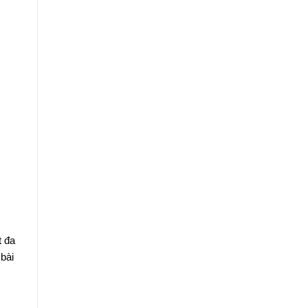
t đa
bài