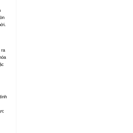
m
còn
ời.
 ra
hóa
ặc
tình
lực