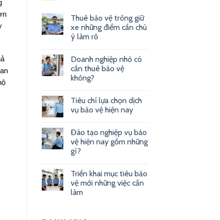
g
ơn
Thuê bảo vệ trông giữ
y
xe những điểm cần chú
ý làm rõ
hả
Doanh nghiệp nhỏ có
cần thuê bảo vệ
 an
không?
hộ
Tiêu chí lựa chọn dịch
vụ bảo vệ hiện nay
Đào tạo nghiệp vụ bảo
vệ hiện nay gồm những
gì?
Triển khai mục tiêu bảo
vệ mới những việc cần
làm