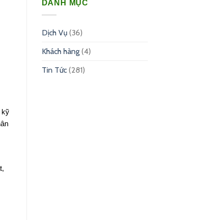
DANH MỤC
Dịch Vụ
(36)
Khách hàng
(4)
Tin Tức
(281)
 kỹ
hân
t,