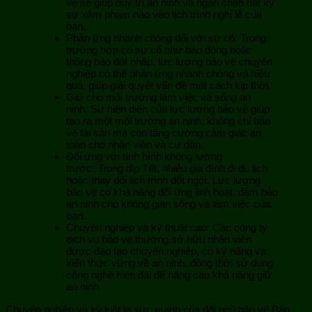
vệ sẽ giúp duy trì an ninh và ngăn chặn bất kỳ
sự xâm phạm nào vào lịch trình nghỉ lễ của
bạn.
Phản ứng nhanh chóng đối với sự cố: Trong
trường hợp có sự cố như báo động hoặc
thông báo đột nhập, lực lượng bảo vệ chuyên
nghiệp có thể phản ứng nhanh chóng và hiệu
quả, giúp giải quyết vấn đề một cách kịp thời.
Giữ cho môi trường làm việc và sống an
ninh: Sự hiện diện của lực lượng bảo vệ giúp
tạo ra một môi trường an ninh, không chỉ bảo
vệ tài sản mà còn tăng cường cảm giác an
toàn cho nhân viên và cư dân.
Đối ứng với tình hình không lường
trước: Trong dịp Tết, nhiều gia đình đi du lịch
hoặc thay đổi lịch trình đột ngột. Lực lượng
bảo vệ có khả năng đối ứng linh hoạt, đảm bảo
an ninh cho không gian sống và làm việc của
bạn.
Chuyên nghiệp và kỹ thuật cao: Các công ty
dịch vụ bảo vệ thường sở hữu nhân viên
được đào tạo chuyên nghiệp, có kỹ năng và
kiến thức vững về an ninh, đồng thời sử dụng
công nghệ hiện đại để nâng cao khả năng giữ
an ninh.
Chuyên nghiệp và kỷ luật là sức mạnh của đội ngũ bảo vệ Bảo