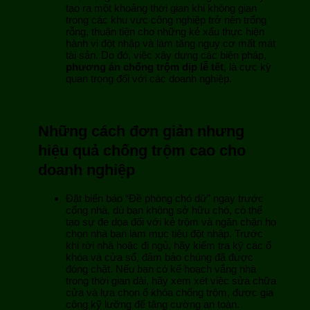
tạo ra một khoảng thời gian khi không gian
trong các khu vực công nghiệp trở nên trống
rỗng, thuận tiện cho những kẻ xấu thực hiện
hành vi đột nhập và làm tăng nguy cơ mất mát
tài sản. Do đó, việc xây dựng các biện pháp,
phương án chống trộm dịp lễ tết
, là cực kỳ
quan trọng đối với các doanh nghiệp.
Những cách đơn giản nhưng
hiệu quả chống trộm cao cho
doanh nghiệp
Đặt biển báo “Đề phòng chó dữ” ngay trước
cổng nhà, dù bạn không sở hữu chó, có thể
tạo sự đe dọa đối với kẻ trộm và ngăn chặn họ
chọn nhà bạn làm mục tiêu đột nhập. Trước
khi rời nhà hoặc đi ngủ, hãy kiểm tra kỹ các ổ
khóa và cửa sổ, đảm bảo chúng đã được
đóng chặt. Nếu bạn có kế hoạch vắng nhà
trong thời gian dài, hãy xem xét việc sửa chữa
cửa và lựa chọn ổ khóa chống trộm, được gia
công kỹ lưỡng để tăng cường an toàn.