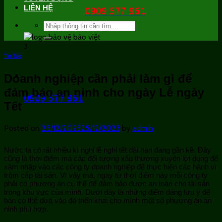
LIÊN HỆ
0909 577 961
Search
for:
Tin Tức
Doanh nghiệp cần phải làm gì để
đảm bảo an ninh cho ngày Lễ ngày
0909 577 961
Tết
Posted on
25/12/2023
25/12/2023
by
admin
Nước ta có rất nhiều kì nghỉ lễ nghỉ tết dài hạn đang gần kề. Đây
cũng là thời điểm mà các đối tượng xấu thường xuyên lợi dụng để
xâm nhập vào các công ty doanh nghiệp để thực hiện các hành vi
trộm cắp tài sản. Vì vậy mà, ngay từ thời điểm này mỗi công ty
phải có phương án cụ thể để đảm bảo được an toàn cho tài sản
trong khu vực của mình. Dưới đây là những điểm đáng lưu ý để
bạn có thể dựa vào đó triển khai cho mình một số phương án an
ninh phù hợp.