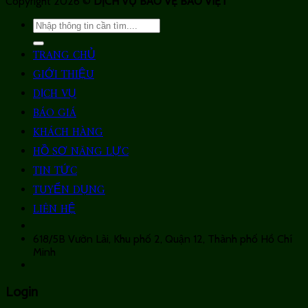
Copyright 2026 ©
DỊCH VỤ BẢO VỆ BẢO VIỆT
Search
for:
TRANG CHỦ
GIỚI THIỆU
DỊCH VỤ
BÁO GIÁ
KHÁCH HÀNG
HỒ SƠ NĂNG LỰC
TIN TỨC
TUYỂN DỤNG
LIÊN HỆ
618/5B Vườn Lài, Khu phố 2, Quận 12, Thành phố Hồ Chí
Minh
Login