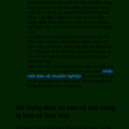
Khi ra khỏi nhà vào buổi tối, hãy bật đèn sáng
bên trong để tạo ra ấn tượng có người trong
nhà, làm mất đi sự quan tâm của những kẻ
trộm. Lắp đặt camera an ninh nếu có khả
năng, giúp phát hiện sớm bất kỳ hoạt động
nghi ngờ nào và kích thích sự hỗ trợ từ hàng
xóm.
Khi vắng nhà, hãy đóng kín rèm cửa để che
chắn tầm nhìn từ bên ngoài, ngăn chặn sự
dòm ngó của trộm. Hạn chế chia sẻ thông tin
về kế hoạch đi du lịch dài ngày trên mạng xã
hội, vì việc này có thể tăng nguy cơ cho an
ninh nhà bạn.
Nếu nhà bạn chứa đựng nhiều tài sản quý giá,
xem xét việc nhờ người thân hoặc thuê
nhân
viên bảo vệ chuyên nghiệp
từ các công ty uy
tín để đảm bảo an toàn tuyệt đối cho ngôi nhà
trong thời gian bạn vắng mặt.
Sử dụng dịch vụ bảo vệ của công
ty bảo vệ Bảo Việt
Để ngăn chặn ý định xâm nhập của kẻ trộm, và đặc