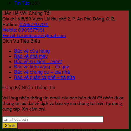
Tin Tức
(281)
Liên Hệ Với Chúng Tôi
Địa chỉ: 618/5B Vườn Lài khu phố 2, P. An Phú Đông, Q.12,
Hotline:
02862712704.
Mobile:
0909577961.
E-mail:
baovebaoviet@mail.com
Dịch Vụ Tiêu Biểu
Bảo vệ cửa hàng
Bảo vệ nhà máy
Bảo vệ sự kiện – event
Bảo vệ tiệm vàng – đá quý
Bảo vệ chung cư – tòa nhà
Bảo vệ quán cà phê – trà sữa
Đăng Ký Nhận Thông Tin
Vui lòng nhập thông tin email của bạn bên dưới để nhận được
thông tin ưu đãi về dịch vụ bảo vệ mà chúng tôi hiện tại đang
cung cấp. Xin cám ơn!.