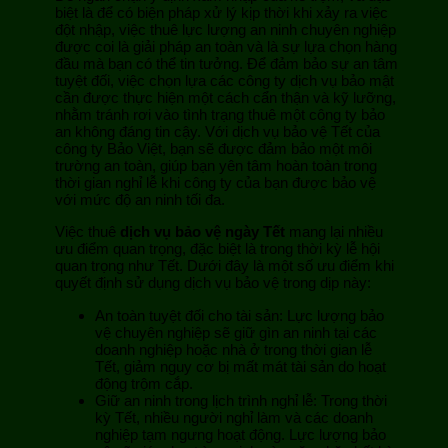
biệt là để có biện pháp xử lý kịp thời khi xảy ra việc
đột nhập, việc thuê lực lượng an ninh chuyên nghiệp
được coi là giải pháp an toàn và là sự lựa chọn hàng
đầu mà bạn có thể tin tưởng. Để đảm bảo sự an tâm
tuyệt đối, việc chọn lựa các công ty dịch vụ bảo mật
cần được thực hiện một cách cẩn thận và kỹ lưỡng,
nhằm tránh rơi vào tình trạng thuê một công ty bảo
an không đáng tin cậy. Với dịch vụ bảo vệ Tết của
công ty Bảo Việt, bạn sẽ được đảm bảo một môi
trường an toàn, giúp bạn yên tâm hoàn toàn trong
thời gian nghỉ lễ khi công ty của bạn được bảo vệ
với mức độ an ninh tối đa.
Việc thuê
dịch vụ bảo vệ ngày Tết
mang lại nhiều
ưu điểm quan trọng, đặc biệt là trong thời kỳ lễ hội
quan trọng như Tết. Dưới đây là một số ưu điểm khi
quyết định sử dụng dịch vụ bảo vệ trong dịp này:
An toàn tuyệt đối cho tài sản: Lực lượng bảo
vệ chuyên nghiệp sẽ giữ gìn an ninh tại các
doanh nghiệp hoặc nhà ở trong thời gian lễ
Tết, giảm nguy cơ bị mất mát tài sản do hoạt
động trộm cắp.
Giữ an ninh trong lịch trình nghỉ lễ: Trong thời
kỳ Tết, nhiều người nghỉ làm và các doanh
nghiệp tạm ngưng hoạt động. Lực lượng bảo