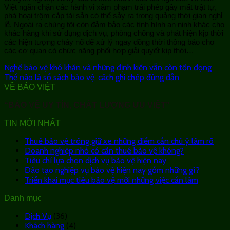
Việt ngăn chặn các hành vi xâm phạm trái phép gây mất trật tự,
phá hoại trộm cắp tài sản có thể sảy ra trong quảng thời gian nghỉ
lễ. Ngoài ra chúng tôi còn đảm bảo các tình hình an ninh khác cho
khác hàng khi sử dụng dịch vụ, phòng chống và phát hiện kịp thời
các hiện tượng cháy nổ để xử lý ngay đồng thời thông báo cho
các cơ quan có chức năng phối hợp giải quyết kịp thời…
Nghề bảo vệ khó khăn và những định kiến vẫn còn tồn đọng
Thế nào là sổ sách bảo vệ, cách ghi chép đúng đắn
VỀ BẢO VIỆT
“BẢO VỆ UY TÍN, CHẤT LƯỢNG ƯU VIỆT”
TIN MỚI NHẤT
Thuê bảo vệ trông giữ xe những điểm cần chú ý làm rõ
Doanh nghiệp nhỏ có cần thuê bảo vệ không?
Tiêu chí lựa chọn dịch vụ bảo vệ hiện nay
Đào tạo nghiệp vụ bảo vệ hiện nay gồm những gì?
Triển khai mục tiêu bảo vệ mới những việc cần làm
Danh mục
Dịch Vụ
(36)
Khách hàng
(4)