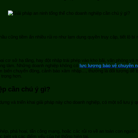
ầu cũng tiềm ẩn nhiều rủi ro như lạm dụng quyền truy cập, tiết lộ bí 
ại cơ sở hạ tầng, hay đột nhập trái phép vào kho bãi, văn phòng và 
trung tâm. Những doanh nghiệp không có
lực lượng bảo vệ chuyên n
 biến chuyển động, cảnh báo xâm nhập…, thường là đối tượng dễ bị t
 trọng hơn.
ệp cần chú ý gì?
dựng và triển khai giải pháp này cho doanh nghiệp, có một số lưu ý 
hép, phá hoại, tấn công mạng, hoặc các rủi ro về an toàn con người.
 biệt và các điểm yếu của hệ thống hiện tại.