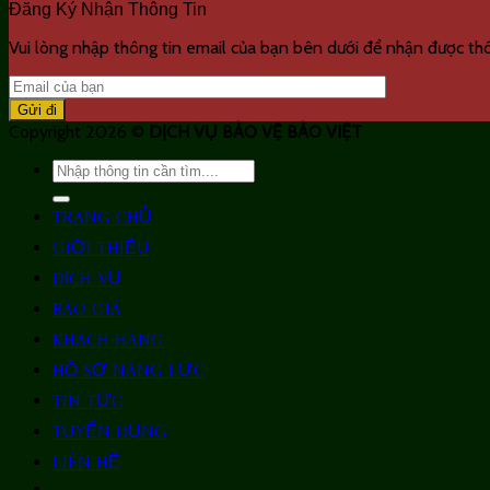
Đăng Ký Nhận Thông Tin
Vui lòng nhập thông tin email của bạn bên dưới để nhận được thôn
Copyright 2026 ©
DỊCH VỤ BẢO VỆ BẢO VIỆT
Search
for:
TRANG CHỦ
GIỚI THIỆU
DỊCH VỤ
BÁO GIÁ
KHÁCH HÀNG
HỒ SƠ NĂNG LỰC
TIN TỨC
TUYỂN DỤNG
LIÊN HỆ