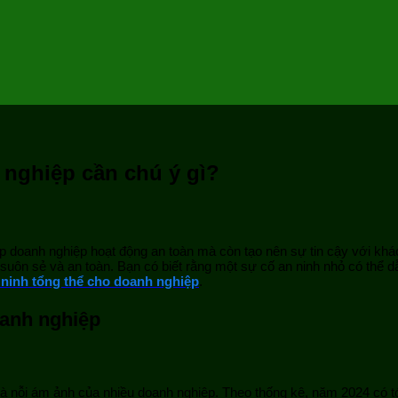
 nghiệp cần chú ý gì?
iúp doanh nghiệp hoạt động an toàn mà còn tạo nên sự tin cậy với khác
a suôn sẻ và an toàn. Bạn có biết rằng một sự cố an ninh nhỏ có th
 ninh tổng thể cho doanh nghiệp
.
oanh nghiệp
à nỗi ám ảnh của nhiều doanh nghiệp. Theo thống kê, năm 2024 có tớ