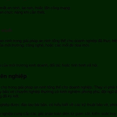
ất an ninh, tai nạn, hoặc tấn công mạng.
an chức năng khi cần thiết.
n ninh
 ninh trong giải pháp an ninh tổng thể cho doanh nghiệp đã thực hiệ
của môi trường, công nghệ, hoặc các mối đe dọa mới.
 của môi trường kinh doanh, đối tác hoặc tình hình xã hội.
yên nghiệp
t cho trong giải pháp an ninh tổng thể cho doanh nghiệp. Thay vì phải
ty bảo vệ chuyên nghiệp thường có kinh nghiệm phong phú, đội ngũ đ
 đã ký kết.
iệp được đào tạo bài bản, có hiểu biết về các kỹ thuật bảo vệ, phò
ghiệp cung cấp các giải pháp toàn diện từ giám sát, kiểm soát truy cậ