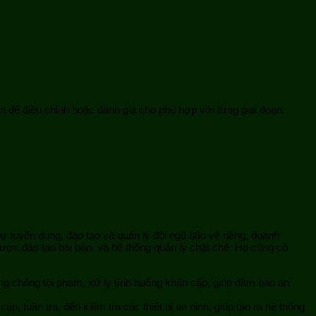
n để điều chỉnh hoặc đánh giá cho phù hợp với từng giai đoạn.
 tự tuyển dụng, đào tạo và quản lý đội ngũ bảo vệ riêng, doanh
ược đào tạo bài bản, và hệ thống quản lý chặt chẽ. Họ cũng có
ng chống tội phạm, xử lý tình huống khẩn cấp, giúp đảm bảo an
p, tuần tra, đến kiểm tra các thiết bị an ninh, giúp tạo ra hệ thống