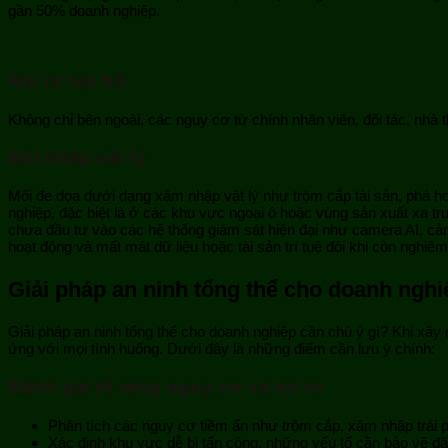
gần 50% doanh nghiệp.
Rủi ro nội bộ
Không chỉ bên ngoài, các nguy cơ từ chính nhân viên, đối tác, nhà th
Đột nhập vật lý
Mối đe dọa dưới dạng xâm nhập vật lý như trộm cắp tài sản, phá ho
nghiệp, đặc biệt là ở các khu vực ngoại ô hoặc vùng sản xuất xa 
chưa đầu tư vào các hệ thống giám sát hiện đại như camera AI, cảm
hoạt động và mất mát dữ liệu hoặc tài sản trí tuệ đôi khi còn nghiêm
Giải pháp an ninh tổng thể cho doanh nghi
Giải pháp an ninh tổng thể cho doanh nghiệp cần chú ý gì? Khi xây 
ứng với mọi tình huống. Dưới đây là những điểm cần lưu ý chính:
Đánh giá rõ ràng nguy cơ và rủi ro
Phân tích các nguy cơ tiềm ẩn như trộm cắp, xâm nhập trái p
Xác định khu vực dễ bị tấn công, những yếu tố cần bảo vệ đặc