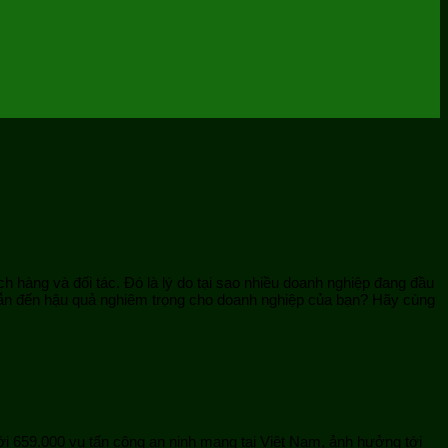
h hàng và đối tác. Đó là lý do tại sao nhiều doanh nghiệp đang đầu
ể dẫn đến hậu quả nghiêm trọng cho doanh nghiệp của bạn? Hãy cùng
i 659.000 vụ tấn công an ninh mạng tại Việt Nam, ảnh hưởng tới