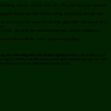
yển dụng, đào tạo, quản lý nhân viên, đồng thời tập trung vào hoạt
ừng doanh nghiệp như bảo vệ nhà xưởng, văn phòng, kho bãi, hay
lực lượng chức năng khi cần thiết, giảm thiểu thiệt hại và rủi ro.
ng.
nh chuẩn, góp phần tạo môi trường an toàn, chuyên nghiệp cho
uy tín đối với đối tác, khách hàng và cộng đồng.
pháp an ninh tổng thể cho doanh nghiệp
không còn là điều xa xỉ
on người, mỗi trụ cột đều đóng vai trò quan trọng trong việc tạo nên
tránh những sự cố an ninh không mong muốn.