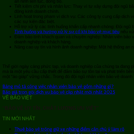
an ninh liên tục, đồng bộ.
Tiết kiệm chi phí và nhân lực: Thay vì tự xây dựng đội ngũ bả
động kinh doanh chính.
Linh hoạt trong phạm vi dịch vụ: Các công ty cung cấp dịch 
các sự kiện đặc biệt.
Hỗ trợ xử lý các tình huống khẩn cấp nhanh chóng: Đội ngũ bả
Tình huống và hướng xử lý sự cố khi bảo vệ mục tiêu
nếu xử 
Đảm bảo tính khách quan và chuyên nghiệp: Nhân viên bảo vệ 
doanh nghiệp và khách hàng.
Nâng cao uy tín và hình ảnh doanh nghiệp: Một hệ thống an n
Thế giới ngày càng phức tạp, và doanh nghiệp của chúng ta đang p
mà là một yêu cầu cấp thiết để đảm bảo sự tồn tại và phát triển bền 
một “áo giáp” vững chắc. Trong đó đội ngũ nhân viên bảo vệ doanh
Bảng mô tả công việc nhân viên bảo vệ gồm những gì?
Báo giá trọn gói dịch vụ bảo vệ cập nhật mới nhất 2025
VỀ BẢO VIỆT
“BẢO VỆ UY TÍN, CHẤT LƯỢNG ƯU VIỆT”
TIN MỚI NHẤT
Thuê bảo vệ trông giữ xe những điểm cần chú ý làm rõ