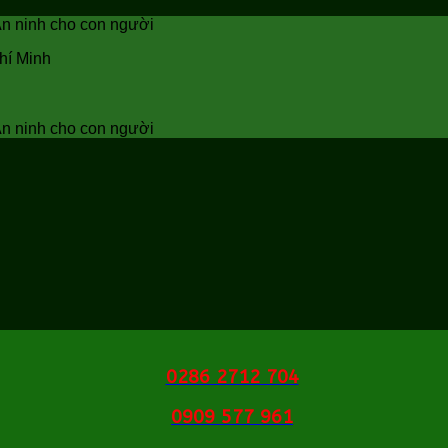
 An ninh cho con người
hí Minh
 An ninh cho con người
0286 2712 704
0909 577 961