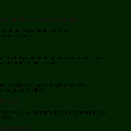
 mô và đặc thù doanh nghiệp
t kế các phương án an ninh phù hợp.
và khắc phục sự cố.
ểm soát truy cập, báo động, phần mềm an ninh mạng.
ác quy trình làm việc rõ ràng.
uy định làm việc, xử lý tình huống khẩn cấp.
 ninh của doanh nghiệp.
 uy tín
n ninh có uy tín, kinh nghiệm, được chứng nhận phù hợp.
ịnh kỳ.
hủng hoảng