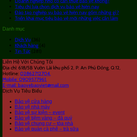
Doanh nghiệp nhỏ có cần thuê bảo vệ không?
Tiêu chí lựa chọn dịch vụ bảo vệ hiện nay
Đào tạo nghiệp vụ bảo vệ hiện nay gồm những gì?
Triển khai mục tiêu bảo vệ mới những việc cần làm
Danh mục
Dịch Vụ
(36)
Khách hàng
(4)
Tin Tức
(281)
Liên Hệ Với Chúng Tôi
Địa chỉ: 618/5B Vườn Lài khu phố 2, P. An Phú Đông, Q.12,
Hotline:
02862712704.
Mobile:
0909577961.
E-mail:
baovebaoviet@mail.com
Dịch Vụ Tiêu Biểu
Bảo vệ cửa hàng
Bảo vệ nhà máy
Bảo vệ sự kiện – event
Bảo vệ tiệm vàng – đá quý
Bảo vệ chung cư – tòa nhà
Bảo vệ quán cà phê – trà sữa