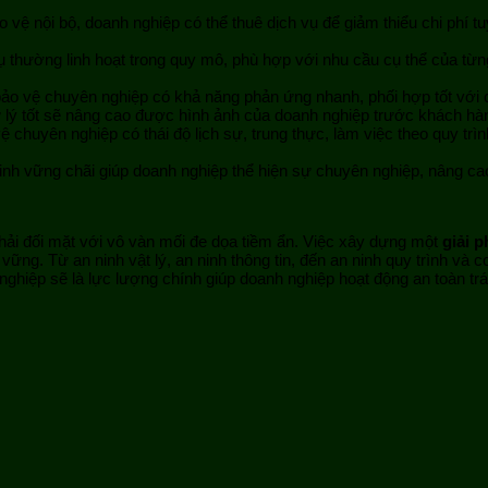
o vệ nội bộ, doanh nghiệp có thể thuê dịch vụ để giảm thiểu chi phí tu
vụ thường linh hoạt trong quy mô, phù hợp với nhu cầu cụ thể của t
o vệ chuyên nghiệp có khả năng phản ứng nhanh, phối hợp tốt với các 
lý tốt sẽ nâng cao được hình ảnh của doanh nghiệp trước khách hà
chuyên nghiệp có thái độ lịch sự, trung thực, làm việc theo quy trì
inh vững chãi giúp doanh nghiệp thể hiện sự chuyên nghiệp, nâng cao 
hải đối mặt với vô vàn mối đe dọa tiềm ẩn. Việc xây dựng một
giải 
vững. Từ an ninh vật lý, an ninh thông tin, đến an ninh quy trình và c
 nghiệp sẽ là lực lượng chính giúp doanh nghiệp hoạt động an toàn 