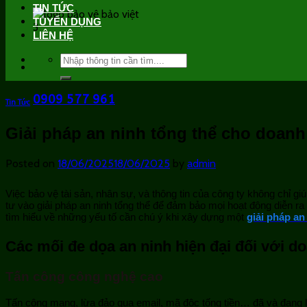
TIN TỨC
TUYỂN DỤNG
LIÊN HỆ
Search
for:
0909 577 961
Tin Tức
Giải pháp an ninh tổng thể cho doanh
Posted on
18/06/2025
18/06/2025
by
admin
Việc bảo vệ tài sản, nhân sự, và thông tin của công ty không chỉ g
tư vào giải pháp an ninh tổng thể để đảm bảo mọi hoạt động diễn r
tìm hiểu về những yếu tố cần chú ý khi xây dựng một
giải pháp an
Các mối đe dọa an ninh hiện đại đối với d
Tấn công công nghệ cao
Tấn công mạng, lừa đảo qua email, mã độc tống tiền… đã và đang l